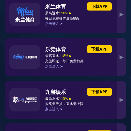
数据安全 全方位防护
在爱游戏平台，数据防护不仅是底层机制，更是平台运
营的基本责任。我们从用户访问到操作全流程建立安全
通道，有效防范多类潜在风险。
多重加密策略，防止数据泄露
AI 风控引擎，监测账户异常行为
爱游戏ayx官网支持跨设备安全同步，增强访问防护