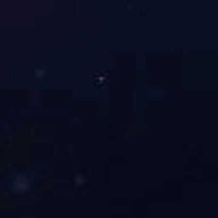
平台系统符合国际加密标准，连续通过多轮安全审查。
行业推荐品牌
爱游戏ayx官网 曾被多家行业媒体列入年度推荐名单。
推荐网站
联系我们
地址
support@azfcyy.net