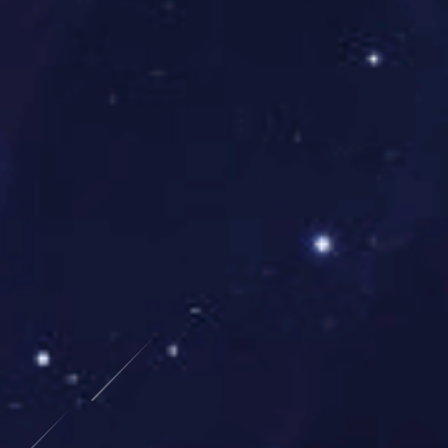
2023年9月15日 · App v5.3.2
账户系统安全性增强
引入双重验证机制，提升用户资产与数据安全。
支持查看历史登录设备，异常访问可第一时间排查。
解决验证码间歇性延迟问题，提升注册体验。
2023年8月1日 · App v5.2.8
赛事提醒与首页模块升级
优化赛事提醒组件，新增浮动提醒条，查看更直观。
推出“今日焦点赛事”桌面小组件，重要赛事不错过。
历史数据筛选功能加强，查阅记录更省力。
2023年6月10日 · App v5.2.0
智能推荐系统首度上线