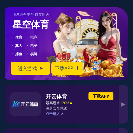
注册入口
立即下载 爱游戏 App
集实时比分、深度分析、社群互动于一体，爱游戏ayx官网
用户专属的全场景赛事体验入口。
App Store 下载
Google Play 获取
极速比分
数据洞察
互动社区