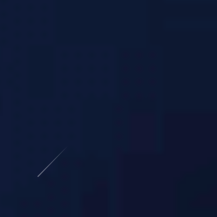
全球在役足球明星实力排名及未来潜力分析
2026-08-06
7 次阅读
白发中分的足球明星男展现独特魅力与风采的传奇人
生