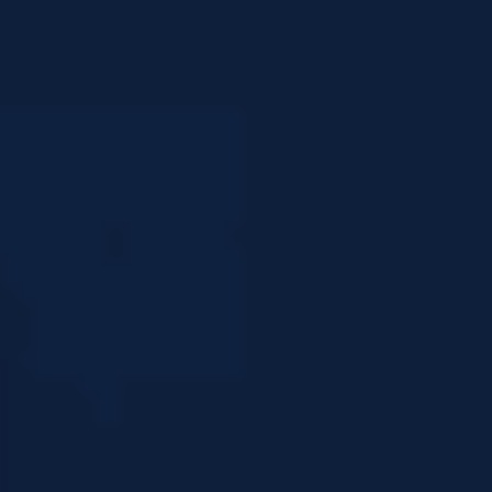
全球足球明星月薪排行榜揭晓谁是收入最高的球员
2026-08-08
2 次阅读