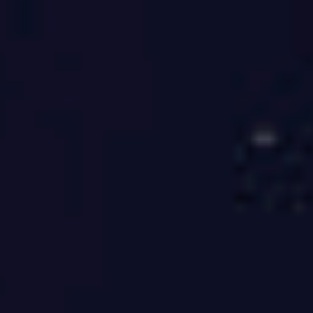
最近上海迎来多位足球明星的精彩活动与比赛盛况
2026-08-01
15 次阅读