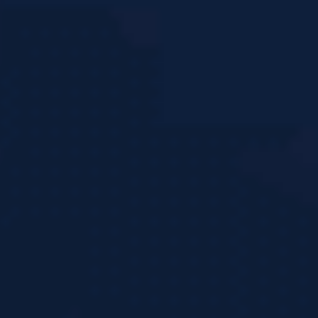
足球明星的辉煌历程与传奇故事揭示了他们背后的努
力与坚持
2026-08-07
8 次阅读
足球明星家庭暴力事件曝光妻子遭殴打视频引发社会
广泛关注与讨论