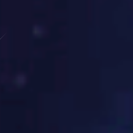
深圳排球队的精神力量与团队意识探讨：排球运动中
的团结与拼搏精神
2026-08-04
15 次阅读
揭秘b队球衣背后的足球明星身份与传奇故事
2026-08-03
13 次阅读