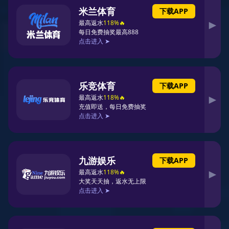
2026-08-08
2 次阅读
足球明星发型全景展示从经典到时尚的完美演绎与潮
流趋势解析
2026-08-08
2 次阅读