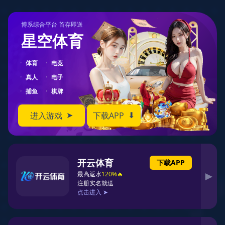
注册入口
首页
体育看点
中国男子足球明星是谁他在国际赛场上的表现如何