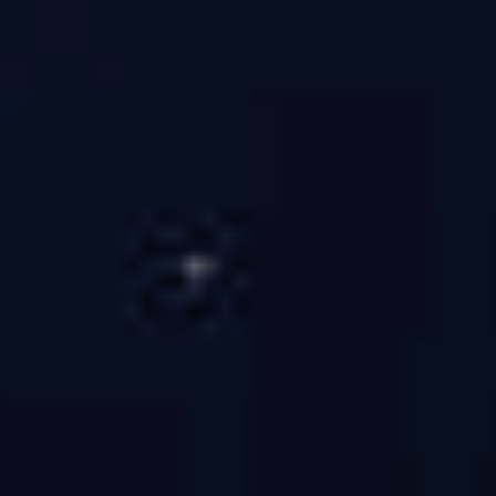
喀麦隆足球明星的辉煌历程与成就全面介绍
2026-07-31
22 次阅读