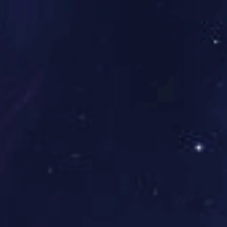
平选手之间仍有较大差距。但正是这些挫折，让她更
加坚定了自己的目标。每次失败后，她都会认真总结
经验，以此激励自己继续前行。
2、职业生涯中的重大突破
经过多年的刻苦训练，陈秀英终于迎来了进入职业赛
场的机会。最开始，她参加了一些地方性的比赛，通
过不断积累经验逐渐获得了一定的认可。很快，她凭
借优异表现被选入国家队，这对于她来说无疑是一个
巨大的荣誉和挑战。
在国家队期间，陈秀英迎来了许多强劲的对手，每场
比赛都是对自身能力的一次考验。然而，她没有退
缩，而是以更加严谨且科学的方法进行备战，通过分
析对手的数据来制定针对性的战术。这种专业素养使