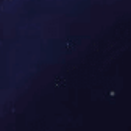
傲女性，她的一步步成长历程，不仅彰显了个人魅
力，也深刻影响着周围的人们，让我们看到了勇气和
信念能够创造奇迹.
未来，相信随着更多年轻选手如同朝阳般涌现，中国
羽毛球将迎来更加辉煌的发展。而身为其中佼佼者之
一的陈秀英，也将继续以自己的方式，引领新一代追
梦者踏上光辉之路, 共同谱写中国体育的新篇章.
上一篇：
马德里竞技球队西甲联赛全部赛程…
下一篇：