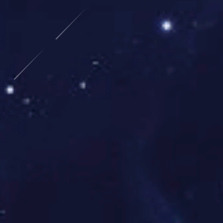
得她在赛场上屡屡获胜，不断刷新个人最佳纪录。
最终，在国际赛事中斩获奖牌，让全世界看到了陈秀
英作为一名中国羽毛球运动员所展现出的非凡实力。
这些荣耀不仅是对她努力付出的回报，更是给后辈们
树立了榜样，激励着年轻一代继续追梦。
3、对羽毛球事业的贡献
随着自身实力不断增强，陈秀英意识到自己不仅肩负
着个人荣誉，更承担着推动整个羽毛球事业发展的责
任。她开始积极参与各种培训活动，将自己的经验传
授给年轻选手，希望能帮助他们少走弯路，实现自己
的梦想。
除了参与培训外，陈秀英还利用社会媒体平台分享训
练心得和比赛经历，以此扩大公众对羽毛球运动的关