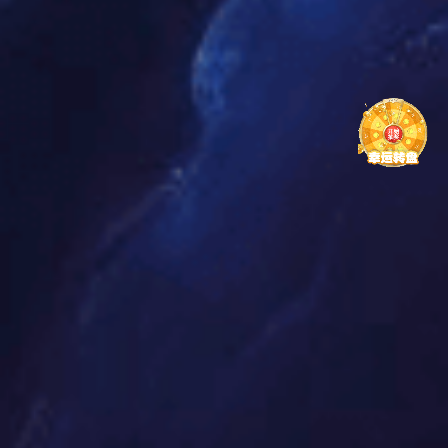
同时，家庭给予了她强大的支持力量。在面对压力
时，是家人的鼓励让她重新振作；而在取得成绩后，
他们也是第一个为她庆祝的人。这份温暖使得陈秀英
能够更好地集中精力投入到训练与比赛中，为实现更
高目标而努力奋斗。
此外，在维护个人形象方面，陈秀英也十分注重，她
明白作为公众人物需要承担一定社会责任，因此积极
参与公益活动，用自己的影响力去回馈社会，为更多
人带来希望与快乐.
总结：
综上所述，作为一名杰出的羽毛球运动员，陈秀英用
坚持不懈以及顽强拼搏书写了属于自己的传奇故事。
从初入征途时的小姑娘，到如今站在国际赛场上的骄