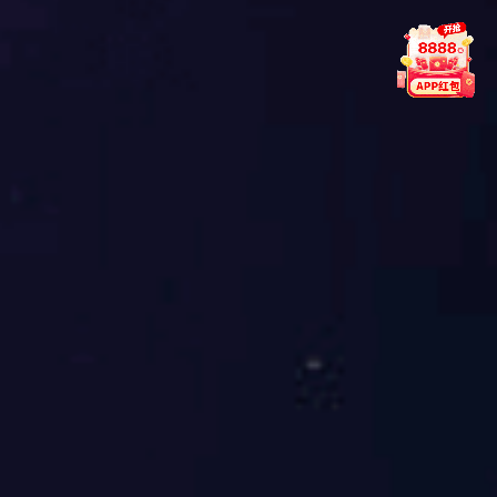
上海排球队技术实力强劲荣登全国
精选推荐
1
深入探讨TES战队技术表现的数据分析与
本文将深入探讨TES战队在电子竞技领域中的技术表
现，通过数据分析...
2026-06-20
2
全球足球明星粉丝数量排行榜揭晓谁才是
在全球足球的舞台上，明星球员不仅凭借其卓越的技
术和出色的表现赢...
2026-07-27