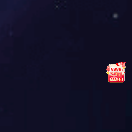
培养，将是他们迈向更高峰的重要一步。因此，我们
期待看到JDG在接下来的赛事中继续发光发热！
上一篇：
权威发布：CSGO节奏实力榜单揭晓各…
下一篇：
西安排球队技术分析与战术创新的
精选推荐
对话黄伟：回顾王者荣耀职业生涯的风雨历