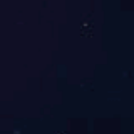
1
本文旨在通过对王者荣耀职业选手黄伟的深入对话，
全面回顾他在职业...
2026-06-20
2
成都极限运动队荣登全国耐力排行榜第四
成都极限运动队凭借顽强的拼搏精神与卓越的耐力，
成功跻身全国耐力...
2026-07-07
3
英超最强球队排名出炉：冠军热门与传统豪
英超联赛作为全球最具竞争力的足球赛事之一，每个
赛季的冠军争夺与...
2026-06-07
4
西安滑板队与北京滑板队赛后复盘分析团
本文旨在对西安滑板队与北京滑板队之间的比赛进行
赛后复盘，重点分...