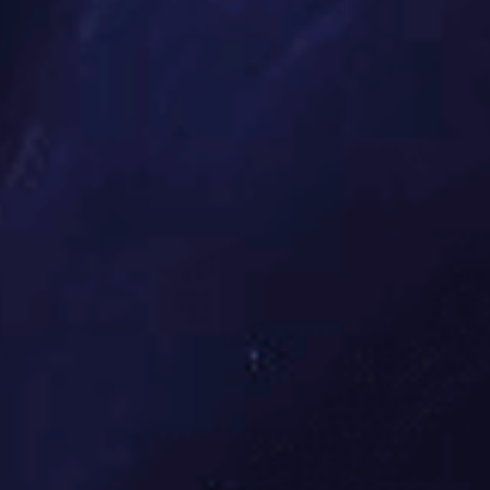
实现可持续发展目标。
总结：
Total JDA war team with 82 points to stay in the
World Championship Cup points leaderboard
first position, competition is fierce and attracts
attention. Their achievements are not accidental,
but the result of hard work and dedication from
all members. The team's strength, tactical
adjustments, and solid communication have all
paved the way for their success.
The future of JDG is充满期待，但同时也伴随诸多挑
战。在继续保持领先地位之余，加强品牌建设与人才