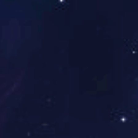
中，都能够保持积极沟通，这使得他们能够迅速解决
问题并提高默契度，从而在激烈竞争中脱颖而出。
2、全球电竞竞争态势
随着电子竞技行业的发展，各大战队之间的竞争愈发
激烈。虽然JDG目前排名第一，但紧随其后的是其他
几支实力强大的球队，如DWG KIA和T1等。这些劲敌
同样具备不俗的实力，他们在赛季中的表现也十分优
秀，因此给JDG带来了巨大的压力。
与此同时，各个地区之间也形成了明显的不平衡。有
些地区如LPL（中国职业联赛）由于选手数量众多且
水平高，而一些地区则相对较弱。这种差异导致了不
同区域球队间实力差距，使得顶级球队更容易获得高
分。不过，这也促使各个区域内的新兴力量不断崛