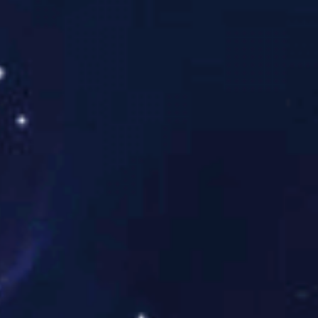
首先，JDG战队之所以能够以82分稳居积分榜首位，
离不开他们强大的个人能力和整体配合。每一位成员
都在各自的位置上发挥着至关重要的作用，他们拥有
顶尖的技术水平和丰富的比赛经验。在关键时刻，选
手们总能做出冷静果断的决策，为团队赢得胜利。
其次，教练组对战术体系的精心设计也是JDG取得成
功的重要因素。他们通过分析对手的数据，不断调整
自己的策略，使得每场比赛都能保持灵活性。例如，
在面对不同风格的敌人时，教练会及时调整阵容和打
法，以适应变化多端的比赛环境。
最后，团队内部良好的氛围与相互信任也增强了他们
在赛场上的表现。成员之间无论是在训练还是比赛