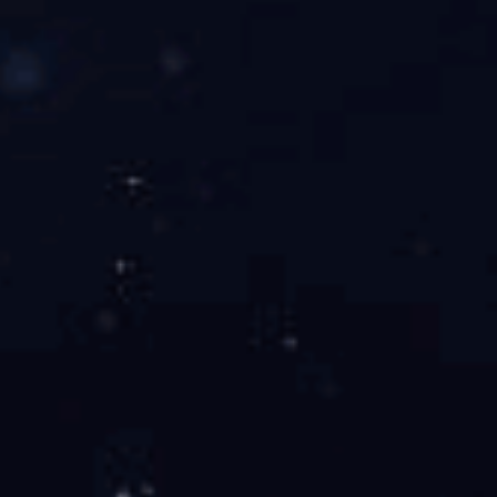
推荐网站
联系我们
地址
support@azfcyy.net
爱游戏
爱游戏（中国）ayx官方网站【ayx.com】ayx爱游戏官网登录入口、
爱游戏网页版、爱游戏APP下载最新网址提供爱游戏体育赛事、足
球、篮球、电竞及多元内容服务，持续更新赛事直播、互动玩法与数
据分析信息，让用户在流畅环境中轻松获取最新动态。