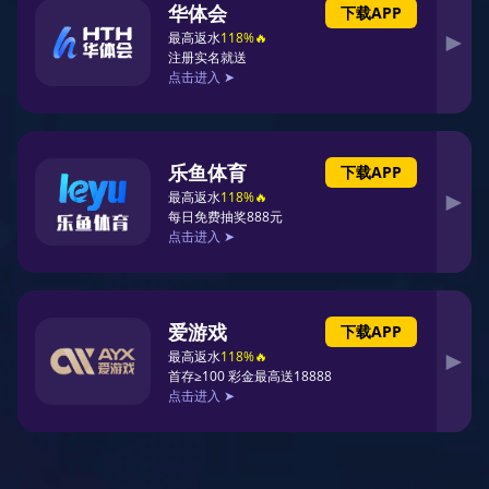
跑前十名
在最新发布的CS:GO力量排行榜中，WE战队以其卓越
的表现和稳定的状态强势领跑前十名。这一结果不仅
反映了WE战队在比赛中的出色发挥，也为整个CS:GO
社区带来了新的关注焦点。本文将从四个方面对这一
成就进行深入分析：WE战队的核心成员及其表现、团
队战术与配合、赛季之路及其挑战，以及未来的发展
潜力与展望。通过这些方面，我们将全面了解WE战队
如何在竞争激烈的环境中脱颖而出，成为当前CS:GO
界的重要力量。
1、WE战队核心成员与表现