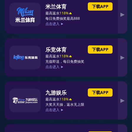
这里开始
覆盖实时赛事、专业数据、高清视频，
爱游戏
APP
与网页版为您提供便捷的体育服务。
APP下载
网页版入口
首页
/
体育快讯
/ 正文
2026-07-03 15:57
33 次阅读
最新CSGO力量排行榜揭晓WE战队强势领