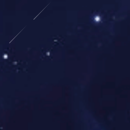
复杂局面，提高了胜算。
最后，与其他顶级战队相比，WE战队更注重团队协
作。他们强调“团结就是力量”，无论是在进攻还是防
守中，都强调五名选手之间的信息共享与支持。在这
种氛围下，每位选手都愿意为了团队利益而牺牲个人
数据，从而形成良好的竞争文化。
3、赛季历程与挑战
再来看看WE战队本赛季以来的发展历程。在开赛初
期，他们虽然遭遇了一些挫折，但通过不断总结经验
教训，很快找到自己的节奏，并开始连胜。尤其是在
一些关键赛事中，他们展示出了顽强拼搏、不怕困难
的精神，让人倍感振奋。
当然，在这个过程中也并非一帆风顺。一些实力较强