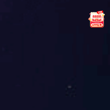
下一篇：
杭州滑板队中路突破新策略探讨与
精选推荐
1
英超英冠球队出售：英超与英冠球队的出售
英格兰足球联赛体系中的英超与英冠球队近年来频繁
成为资本市场的...
2026-06-14
2
红蓝条纹下的足球明星传奇与荣耀的交织
在足球的世界中，红蓝条纹代表着无数传奇与荣耀的
交织。这一主题不...
2026-07-26