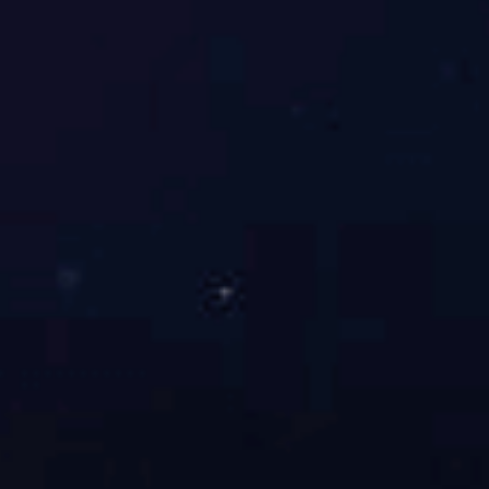
3
舒华健身器材使用方法详解与注意事项
随着健身热潮的兴起，舒华健身器材凭借专业设计与
高性价比走进千家...
2026-05-05
4
跨越极限：跳高运动员的心理素质与赛场策
跳高运动不仅是身体能力的较量更是心理素质的终极
考验。运动员在...
2026-06-23
5
成都篮球队心理素质排名第六揭示球队背
成都篮球队近年来在国内联赛中崭露头角，尤其是在
心理素质方面的表...
2026-05-07