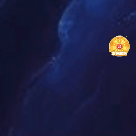
至关重要。
同时，加强国际交流也是提升实力的重要途径。通过
参加更多国际赛事，与世界顶尖球队交锋，可以让选
手们开阔眼界，学习先进理念，以便进一步提升技术
水平。这样的经历，将帮助他们更好地面对未来可能
出现的新挑战。
综上所述，通过不断努力和系统化建设，相信WE战队
将在CS:GO领域继续书写辉煌篇章。他们不仅有希望
维持目前的位置，更有潜力向更高目标发起冲击，让
我们共同期待这支优秀团队带来的更多精彩瞬间。
总结：
综合以上各个方面分析，我们可以清晰地看到，WE战