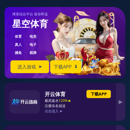
注册入口
爱游戏
—— 比赛数据从