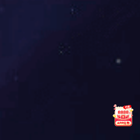
也希望年轻选手能抓住机会，加速成长，为中国篮球
事业贡献力量！
上一篇：
广州排球队战术解析：聚焦排球竞技…
下一篇：
英超球队点球命中统计
精选推荐