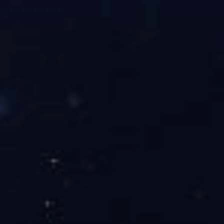
2026-08-03
5
和平精英意识排名新突破V5战队创下历史
近日，《和平精英》游戏界掀起了一场热潮，V5战队
在意识排名中取得了...
2026-07-10
推荐网站
联系我们
地址
support@azfcyy.net