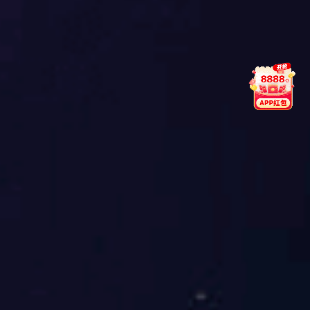
队提出更高要求。球迷可以期待一个充满戏剧性与技
术革新的西甲赛季。
上一篇：
西安滑板队与北京滑板队赛后复盘…
下一篇：
西甲塞维利亚对阵皇马赛事回顾
精选推荐
1
专访滑板女神杨静揭秘成功背后的努力与