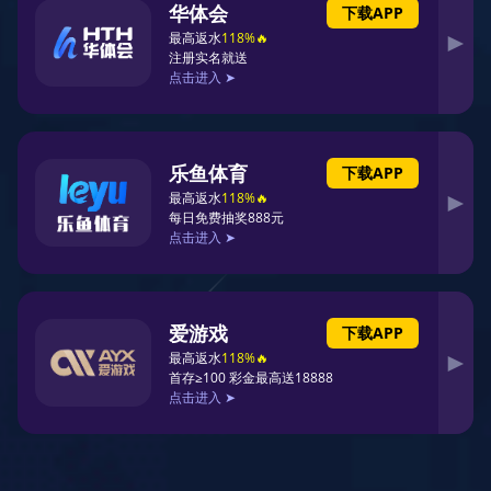
文章摘要内容
西班牙足球甲级联赛作为全球最具影响力的足球联赛
之一，其激烈竞争与战术多样性始终吸引着全球球迷
的目光。本文围绕西甲球队对阵表完整版与赛季全程
预测展开分析，从赛程结构、争冠格局、中游球队动
态以及保级形势四大维度进行深度解读。通过对各支
球队的阵容变化、历史交锋数据以及关键赛程节点的
梳理，结合战术趋势与球员状态，试图勾勒出新赛季
西甲的可能走向。文章不仅解析传统豪门皇马、巴萨
与马竞的竞争策略，还将聚焦中游球队的突破潜力以