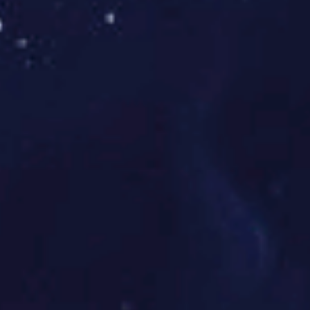
保持全胜纪录的难度增大，但莫拉塔的回归为进攻端
注入新活力。制约其争冠的最大障碍来自多线作战的
体能分配，特别是国王杯与欧联杯的优先级取舍将考
验教练组的战略眼光。
中游军团突破机遇
皇家社会与毕尔巴鄂竞技构成中游集团的第一梯队。
皇家社会在失去大卫席尔瓦后，久保建英的成长速度
超出预期，其边中结合的推进方式对中下游球队极具
杀伤力。毕尔巴鄂延续巴斯克血统战略，尼科威廉斯
的突破成功率冠绝西甲，但进攻手段单一的问题仍未
根本解决。
比利亚雷亚尔与贝蒂斯组成技术流第二阵营。黄色潜
水艇的传控体系在埃梅里离任后需要重新磨合，帕雷