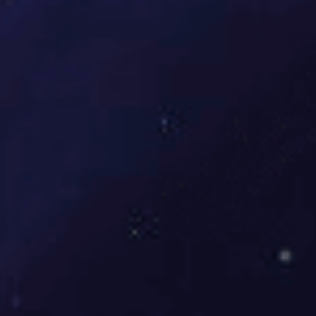
总结：
西甲新赛季的竞争格局呈现多极化趋势，传统三强的
统治力面临更多挑战。皇马依靠阵容深度维持争冠优
势，巴萨的年轻化进程与马竞的战术执行力构成变
量。中游集团的崛起打破固有格局，技术流球队与防
守反击派的碰撞催生更多精彩对决。保级区的惨烈程
度超过往年，升班马的适应能力与老牌球队的经验将
成为生存关键。
赛季预测需综合考虑赛程节点、伤病概率与教练应变
能力。争冠悬念可能延续至最后两轮，欧战资格的争
夺将涉及5-7支球队，保级分数线预计抬高至41分。
随着VAR技术的优化与裁判尺度统一化，比赛公平性
提升的同时，战术犯规的成本增加，这将对防守型球