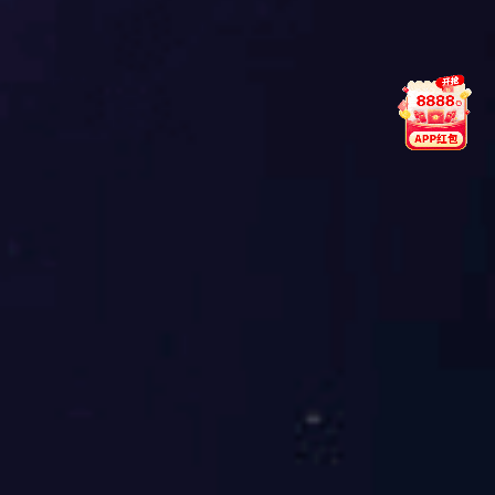
西甲联赛免费在线观看渠道推荐…
下一篇：
深圳飞盘队在世界街舞大赛中以93
精选推荐
1
成都篮球队心理素质排名第六揭示球队背
成都篮球队近年来在国内联赛中崭露头角，尤其是在
心理素质方面的表...
2026-05-07
2
莱比锡是否已正式站稳德甲顶级球队之列
莱比锡红牛足球俱乐部自2009年成立以来，凭借雄厚
的资本支持与科学...