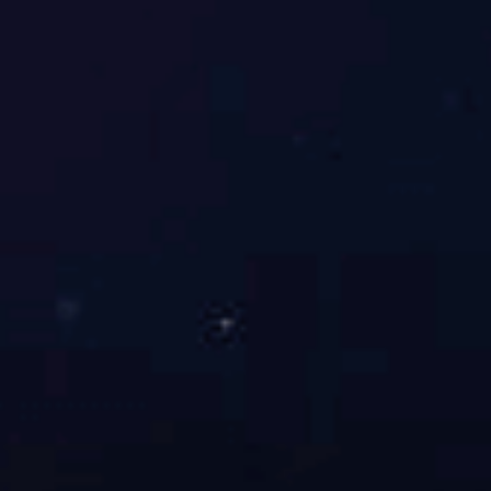
2026-06-13
3
足球明星直男的真实面貌揭秘你不知道的
在足球的世界中，明星球员不仅仅是场上的英雄，他
们的生活和情感世界...
2026-08-05
4
重庆极限运动队的速度之旅揭秘挑战极限
在充满挑战与激情的重庆，极限运动队以其卓越的表
现和无畏的勇气，成...
2026-06-02
5
LNG战队盯防策略分析与成败得失的深度
本文将对LNG战队的盯防策略进行深入分析，探讨其
在比赛中的成败得...
2026-05-03