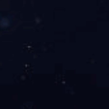
推荐网站
联系我们
地址
support@azfcyy.net
爱游戏
爱游戏（中国）ayx官方网站【ayx.com】ayx爱游戏官网登录入口、
爱游戏网页版、爱游戏APP下载最新网址提供爱游戏体育赛事、足
球、篮球、电竞及多元内容服务，持续更新赛事直播、互动玩法与数
据分析信息，让用户在流畅环境中轻松获取最新动态。