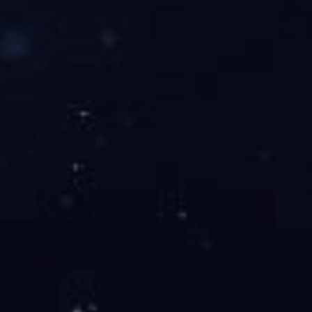
推荐网站
联系我们
地址
support@azfcyy.net
爱游戏
爱游戏（中国）ayx官方网站【ayx.com】ayx爱游戏官网登录入口、
爱游戏网页版、爱游戏APP下载最新网址提供爱游戏体育赛事、足
球、篮球、电竞及多元内容服务，持续更新赛事直播、互动玩法与数
据分析信息，让用户在流畅环境中轻松获取最新动态。