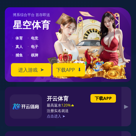
注册入口
爱游戏
—— 比赛数据从