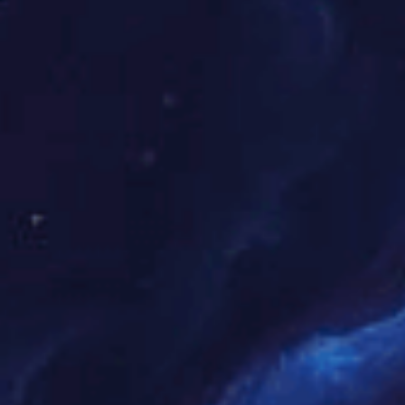
容配置在漫长的赛季中经不起任何意外冲击。
青训断档导致造血功能衰竭。斯托克城2017-18赛季
降级时，梯队已有五年未培养出英超级球员。这种人
才培养体系的失灵，使得俱乐部在遭遇降级打击后难
以快速补充新生力量。
战略重建孕育希望
财务重组奠定复苏基础。富勒姆2018年降级后通过出
售训练基地土地获得6000万英镑现金流，同时将工资
支出占比从108%压缩至68%，这种壮士断腕的举措为
后续冲超创造了财政空间。合理的债务重组与成本控
制是东山再起的前提。
管理架构优化提升决策质量。纽卡斯尔2020年降级后