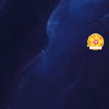
助于提高临场表现。
同时，建立积极向上的团队氛围也是LNG的重要策略
之一。他们鼓励成员间互相支持，共同克服困难，通
过团建活动增进感情。在轻松愉快的环境下，每位选
手都能释放压力，更加专注于比赛，这为整体表现带
来了显著提升。
最后，该战队还设立“失误包容”机制，即允许成员在
比赛中犯错，同时强调学习过程的重要性。这样的文
化使得每个成员都不再畏惧犯错，而是将其视为成长
的一部分，从而更具创造力地参与到游戏中去。
总结：
LNG战队通过不断优化沟通机制、明确角色定位、加