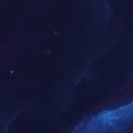
训练中增设的突发转换模块，有效提升了实战中的临
场应变能力。
运动科学团队打造的"爆发力-耐力"复合训练计划成效
显著。针对转换阶段的核心肌群专项训练，使关键球
员的急停急起能力提升23%，连续高强度动作的保持
时间延长1.8倍。这种身体机能优化为快速攻防提供了
生理基础保障。
实战数据多维验证
转换进攻次数与质量呈现跨越式增长。统计显示多支
球队的攻防转换频次达到场均45次，较转会前增幅达
35%。其中形成射门的有效转换占比从22%提升至
39%，直接造就了联赛场均进球数0.43个的净增长。