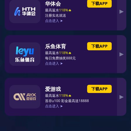
显
冬季转会窗口往往是球队调整阵容、补强短板的关键
时期。本赛季多支球队通过精准引援和战术优化，显
著提升了攻防转换效率，这一变化成为联赛格局重塑
的核心动力。本文将从人员配置、战术体系、训练创
新与实战数据四个维度，深入解析转会操作对攻防节
奏的催化作用。通过具体案例分析，揭示现代足球中
快速转换战术的价值，展现科学引援与战术适配如何
共同构建高效的比赛节奏控制能力。
人员配置优化升级