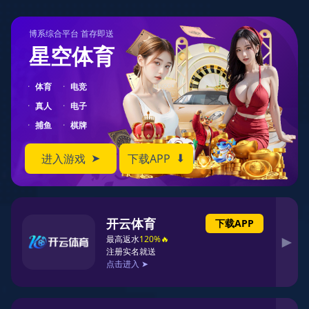
注册入口
爱游戏
—— 比赛数据从