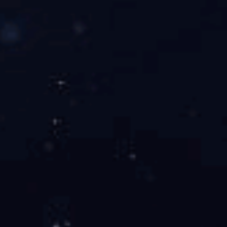
推荐网站
联系我们
地址
support@azfcyy.net
爱游戏
爱游戏（中国）ayx官方网站【ayx.com】ayx爱游戏官网登录入口、
爱游戏网页版、爱游戏APP下载最新网址提供爱游戏体育赛事、足
球、篮球、电竞及多元内容服务，持续更新赛事直播、互动玩法与数
据分析信息，让用户在流畅环境中轻松获取最新动态。