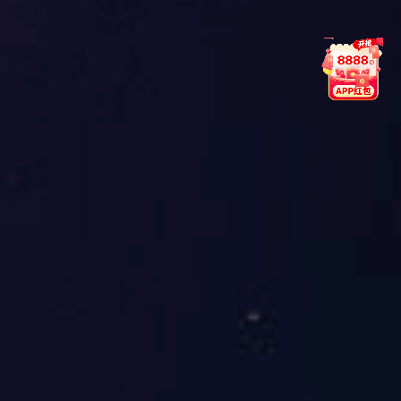
下一篇：
英超球队的趣味统计
精选推荐
1
欧冠十佳进球2017合集及梅西与C罗精彩
2017年的欧洲冠军联赛不仅见证了众多经典时刻的诞
生，更因梅西与C...
2026-05-24
2
飞盘速度排行榜揭晓北京飞盘队荣获第九
近日，飞盘速度排行榜的结果揭晓，引发了广泛的关
注。在这份榜单中，北...
2026-05-13