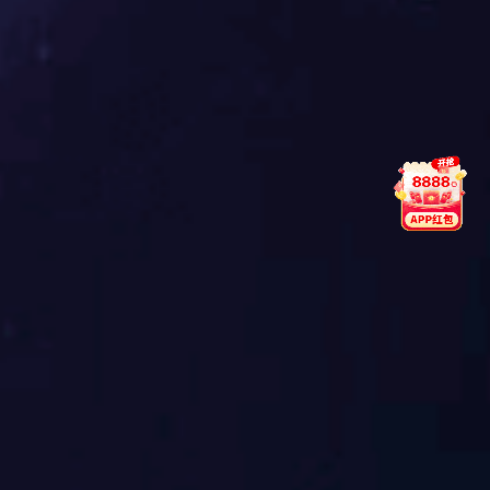
上一篇：
球队冬季转会后攻防转换数据提升…
下一篇：
深入探讨RNG在王者荣耀中的实力
精选推荐
1
杭州乒乓球队整体表现分析：压制对手与自
本文将深入分析杭州乒乓球队的整体表现，重点探讨
其在比赛中如何有...
2026-06-23