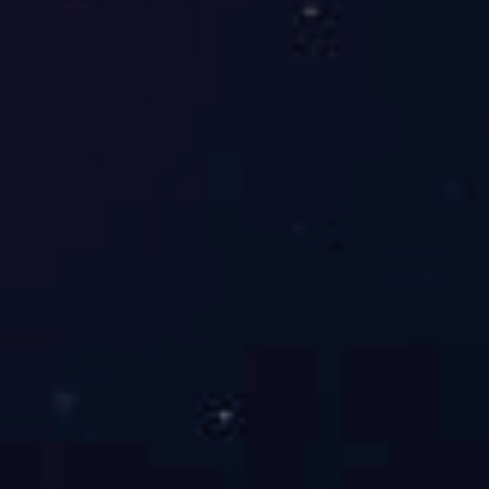
2
飞盘新手必看：灵活性训练与技巧全面入门
飞盘运动作为一项兼具趣味性与竞技性的户外活动，
近年来越来越受到...
2026-07-05
3
皇马对尤文欧冠决赛回顾与历史战绩对比
欧洲冠军联赛历史上，皇家马德里与尤文图斯的对决
始终是经典与荣耀...
2026-06-21
4
CSGO盛宴揭秘V5战队的强大实力与战术魅
在全球电子竞技的舞台上，《反恐精英：全球攻势》
（CSGO）作为一款备受瞩...
2026-07-05
5
莱比锡是否已正式站稳德甲顶级球队之列