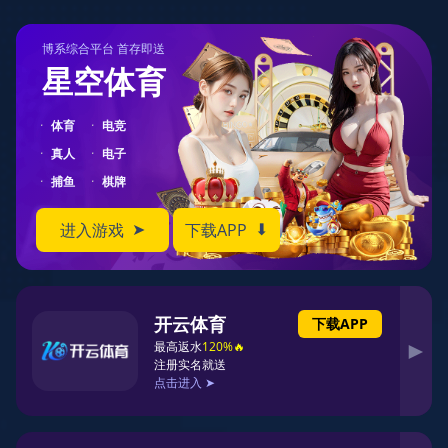
注册入口
爱游戏
—— 比赛数据从