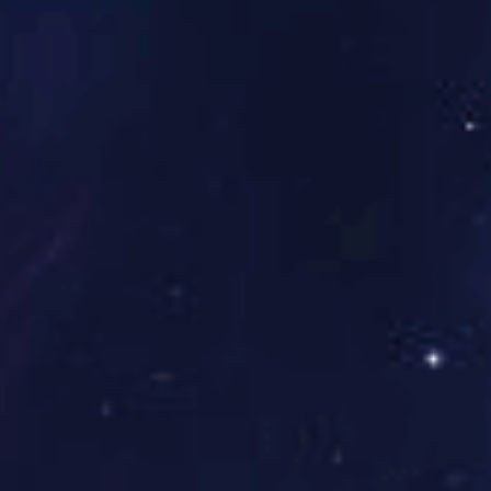
从青训体系入手，为未来培养更多优秀人才。他们不
仅关注当下，更注重长远发展，通过改进训练设施和
引进优秀教练来逐步提升球员素质。
2、精细化管理与青训重建
为了实现转型，重庆足球队首先进行了内部结构的优
化与调整。引入现代化管理理念后，他们建立了一套
科学合理的运营机制，加强了各部门之间的信息沟
通，提高了工作效率。同时，还设立专门的数据分析
团队，对比赛各项数据进行深入剖析，为教练组提供
决策依据。
在青训方面，团队则以“重视基础、注重实效”为原
则，加大对年轻球员的培养力度。他们通过与当地学
校联合办学、开展校园足球活动，使更多孩子有机会