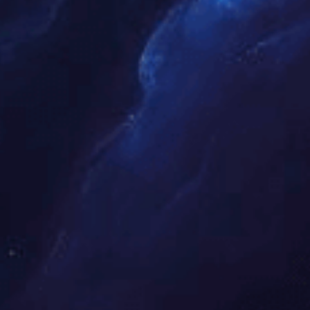
行某项复杂战略时，各个角色必须按照约定步骤
的信息反馈也显得尤为重要，可以帮助大家及时
总之，高效稳定的团队协作对于提升任何一支职
LNG始终把培养良好的团队氛围放在首位，让每
得到充分支持与鼓励，共同迎接挑战.
总结：
LNG战队在其发展过程中，通过精细化管理和科
策略不仅体现了优秀个人技术，更突显了高效协
下，他们才得以在激烈竞争中脱颖而出，实现了
未来，对于任何一个职业电竞团队而言，要想持
方法论。从LNG身上我们看到，通过不断探索与
也是其他球队值得学习和借鉴的重要经验.