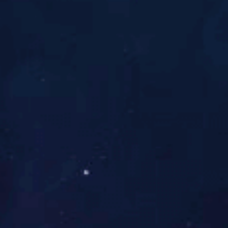
希望为读者呈现出一个全面而深刻的LNG
一些借鉴和启示。
略，整体布局是其成功与否的重要因素之
定相应的战略，这样可以最大程度地减少自
选择多个角色集中火力进行压制，从而有效
赛过程中根据局势变化实时调整盯防目标，
速应对突发情况，提高了整体作战效率。
。所有选手都需保持良好的交流，以确保彼
升了决策速度，也增强了团队凝聚力，使得