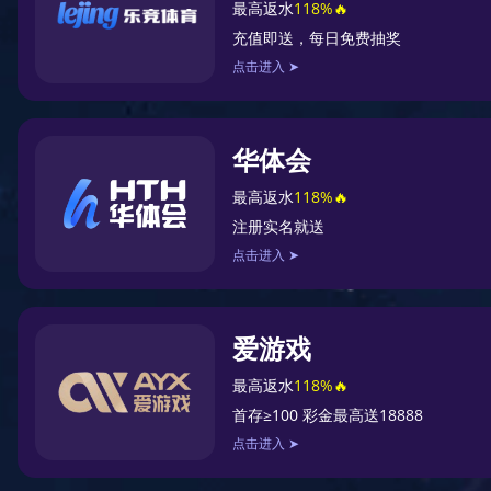
覆盖实时赛
首页
/
体育快讯
/ 正文