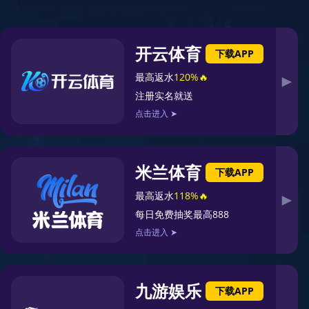
注册入口
始