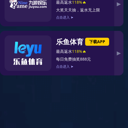
的体育服务。
2026-05-03 14:04
35 次阅读
讨其在比赛中的成败得失。首先，我们将回
盯防策略。在此基础上，我们将从四个方面
个人能力的发挥、应对敌方战术的灵活性以