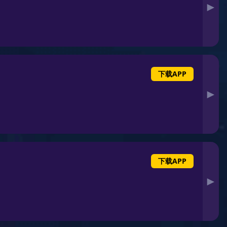
事、专业数据、高清视频，
爱游戏APP
与网页版为您提供便捷
APP下载
网页版入口
本文将对LNG战队的盯防策略进行深入分析，探
顾LNG战队的历史背景以及其在比赛中所采用的
进行详细阐述，包括盯防策略的整体布局、选手