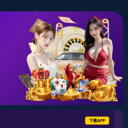
App下载
公司介绍
体育快讯
爱游戏
—— 比赛数据从这里开