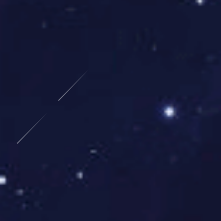
为了提高整体体能素质，队伍定期进行专项体能训
练，包括力量训练、有氧训练和灵敏性训练。这不仅
帮助运动员增强身体素质，还有效降低受伤风险。然
而，仅仅依靠日常训练还不足以让所有选手达到最佳
状态，因此还需根据每位运动员的具体情况进行个性
化调整，以确保其能够适应高强度训练和比赛需求。
同时，在赛事前期安排合理休息与恢复时间也显得尤
为重要。通过科学管理体能，使每位选手都能保持最
佳状态参与赛季，让他们更好地发挥自己的优势，为
团队争光。
3、心理素质的重要性
心理素质是一名优秀网球运动员不可或缺的一部分，