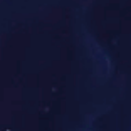
其直接影响着竞技状态和临场表现。在西安网球队
中，一些选手心理韧性极强，即使面对逆境也能够冷
静处理，而另一些则可能因为压力过大导致发挥失
常。因此，对心理素质进行评估与培养非常必要。
教练组可以通过模拟比赛环境来帮助运动员提高心理
承受能力，例如设置高压情境下的小型比赛，让他们
习惯并逐步适应这种紧张氛围。此外，也可以邀请专
业心理辅导师为队伍提供咨询服务，通过科学的方法
帮助队员建立自信心，并缓解焦虑情绪。
总之，加强心理素养培养，不仅有助于提高个人抗压
能力，更能够提升整个团队凝聚力，使每位成员都充
满信心，共同迎接挑战。这对于战斗精神及赛事表现
都有积极作用，是推动西安网球队持续发展的重要因