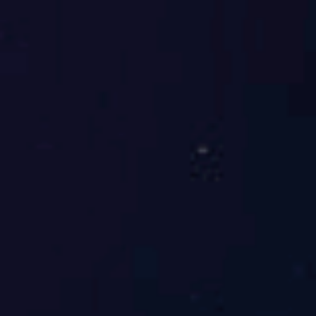
精选推荐
1
广州滑板队在滑板比赛经验排行榜中荣获
广州滑板队在滑板比赛经验排行榜中荣获第十名，这
一成绩不仅展现了...
2026-06-17
2
滑板文化的崛起与反击北京滑板队的故事
滑板文化作为一种年轻、充满活力的亚文化，近年来
在全球范围内迅速...
2026-06-05
3
西安排球队技术分析与战术创新的深度探