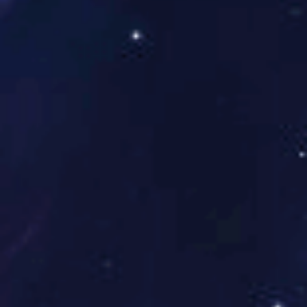
自薄弱环节。
值得注意的是，在高水平比赛中，单纯依靠某一项技
术往往无法取得胜利，因此多样化技能组合的重要性
愈加凸显。一名优秀的网球运动员应该具备全面且均
衡的技术能力，这样才能在不同场合灵活应变，提高
取胜几率。
2、体能素质分析
体能素质对于网球运动员来说同样至关重要，它直接
影响到选手在比赛中的持久力和爆发力。在西安网球
队中，各个选手在速度、力量和耐力等方面都有所不
同。一些选手拥有出色的爆发力，他们可以迅速完成
冲刺并快速到达击球位置，而另一些则可能因耐力不
足而无法支撑长时间激烈对抗。