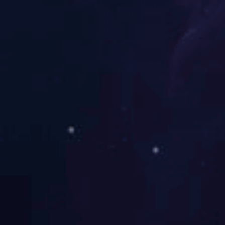
上一篇：
西安网球队个人能力深度对比与分…
精选推荐
1
西甲塞维利亚对阵皇马赛事回顾
在刚刚结束的西甲联赛焦点战中，塞维利亚坐
2026-05-13
2
重庆飞盘队与成都飞盘队耐力对决赛后
在近期备受瞩目的重庆飞盘队与成都飞盘队的
2026-05-28