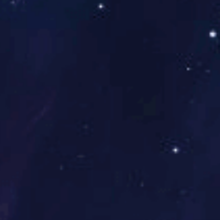
入了新的活力。
与这些豪门相比，拜仁慕尼黑在新赛季的阵容调
术体系，拜仁的攻守平衡依旧是他们在欧冠赛场
列财政调整后，球队的阵容逐步恢复了竞争力，
然有所欠缺，但新引进的球员仍给球队带来了不
2、潜在黑马与关注球员
每个赛季，欧冠的赛场总有一些潜力股球队崭露头
有豪华的阵容或强大的资金支持，但凭借卓越的
造惊喜。新赛季，谁将成为这个赛季的黑马，成
一方面，法甲的巴黎圣日耳曼依然具备强大的攻
内马尔与姆巴佩依然是球队的进攻核心。新赛季
配合，完全有可能再次向冠军发起冲击。此外，