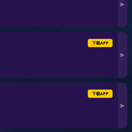
事、专业数据、高清视频，
爱游戏APP
与网页版为您提供便捷
APP下载
网页版入口
随着欧冠新赛季的全面开启，顶级俱乐部间的激
场比赛不仅是对球队实力的比拼，也是对战术智
结，期待在这个荣耀之战中脱颖而出，争夺最终