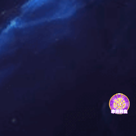
个细节。
，同样在不同的环境中展现出了他们深厚的
在关键时刻能够快速调整战术，而图赫尔的
满了挑战。新赛季，这些战术大师之间的对
，每一场比赛都可能成为经典。新赛季的欧
无论是曼城对阵拜仁，还是皇马对阵巴萨，
血沸腾的瞬间。
个赛季的命运。对于这些豪门来说，任何失
可能让球队走得更远。我们期待在这些对决
负的精彩瞬间。