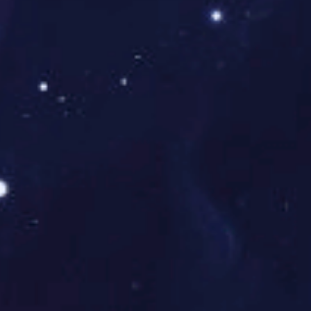
他们的防守体系稳固，攻击线同样不乏火力，若
至于球员方面，像哈兰德、姆巴佩、莱万多夫斯
兰德已经成为了曼城进攻的绝对核心，而姆巴佩
或缺的得分利器。其他如马丁内斯、弗拉霍季莫
响比赛走势。
3、战术革新与教练的智慧
欧冠赛场不仅是球员的竞技场，也是教练智慧的
战术理念，适应不同的对手，调整最优的阵型和
赛的结果，也直接决定了球队的整体表现。
瓜迪奥拉无疑是欧冠赛场上最具战术创新的教练
城成为了最难以捉摸的对手。而克洛普的“ gegenp
过去几年里成为了欧冠的强力竞争者。无论是比